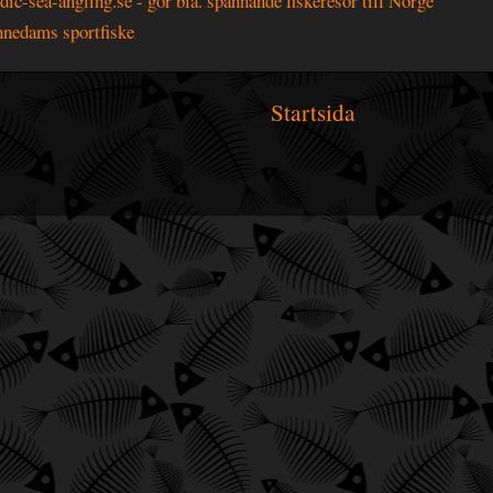
dic-sea-angling.se - gör bla. spännande fiskeresor till Norge
nedams sportfiske
Startsida