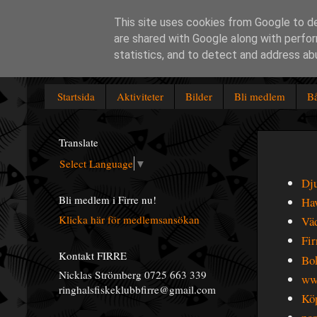
This site uses cookies from Google to del
are shared with Google along with perfor
Ringhals fiskeklubb Firre
statistics, and to detect and address ab
Startsida
Aktiviteter
Bilder
Bli medlem
Bå
Translate
Select Language
▼
Dju
Bli medlem i Firre nu!
Hav
Klicka här för medlemsansökan
Väd
Fir
Kontakt FIRRE
Bok
Nicklas Strömberg 0725 663 339
www
ringhalsfiskeklubbfirre@gmail.com
Köp