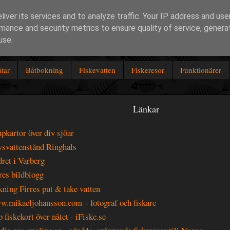
iver its services and to analyze traffic. Your IP address and us
mance and security metrics to ensure quality of service, gener
use.
tar
Båtbokning
Fiskevatten
Fiskeresor
Funktionärer
Länkar
pkartor över div sjöar
svattenstånd Ringhals
ret i Varberg
res bildblogg
ning Firres put & take vatten
.mikaeljohansson.com - fotograf och fiskare
 fiskekort över nätet - iFiske.se