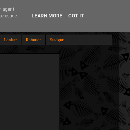
er-agent
LEARN MORE
GOT IT
ate usage
Länkar
Rabatter
Stadgar