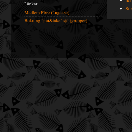
nor
Länkar
Sun
Medlem Firre (Laget.se)
Bokning "put&take" sjö (grupper)